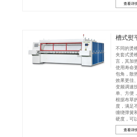
查看详
槽式熨
不同的烫
夹套式烫
言，其加
使用寿命
包角，散
效果更佳
变频调速
单、方便
根据布草
度，满足
缠绕弹簧
硬度，可以确
查看详