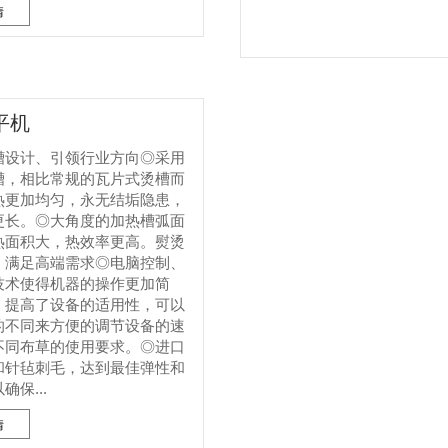
情
平机
槽设计、引领行业方向◎采用
槽，相比常规的瓦片式烫槽而
热更加均匀，永无结垢隐患，
更长。◎大角度的加热槽弧面
热面积大，热效率更高。熨烫
、满足高端需求◎电脑控制、
技术使得机器的操作更加简
，提高了设备的适用性，可以
的不同来方便的调节设备的速
不同布草的使用要求。◎进口
和针毡刺毛，达到最佳弹性和
保...
情