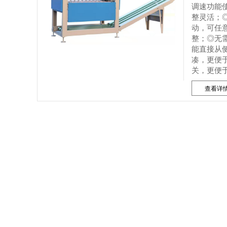
调速功能
整灵活；
动，可任
整；◎无
能直接从
凑，更便
关，更便
查看详