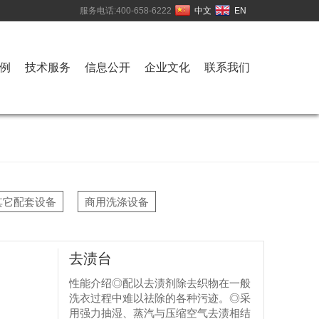
服务电话:400-658-6222
中文
EN
例
技术服务
信息公开
企业文化
联系我们
其它配套设备
商用洗涤设备
去渍台
性能介绍◎配以去渍剂除去织物在一般
洗衣过程中难以祛除的各种污迹。◎采
用强力抽湿、蒸汽与压缩空气去渍相结