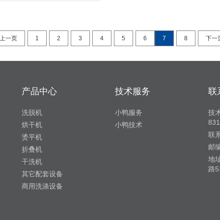
上一页
1
2
3
4
5
6
7
8
下一
产品中心
技术服务
联
洗脱机
小鸭服务
技术
83
烘干机
小鸭技术
联系
烫平机
邮编
折叠机
地
干洗机
路5
其它配套设备
商用洗涤设备