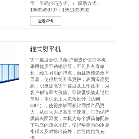
宝二维码扫码形式。） 联系方式：
18663498737；15511038992
查看详情
辊式熨平机
烫平速度更快 为客户创造价值◎本机
采用优质不锈钢烘筒，不但具有寿命
长，经久耐用的特点，而且热传递效率
显著，使得烘筒升温更快，表面温度更
高，明显提高烫平速度及工作效率，为
客户创造最大价值。◎被烫织物走过烘
筒时，本机采用大包角设计（达到
330°），使得接触面积比同类产品更
大，从而大大提高烫平速度。◎为保持
烘筒表面温度，本机为每个烘筒都配备
了独立的疏水系统，使得烘筒内的冷凝
水得以及时排出筒外，烘筒内始终充
满...