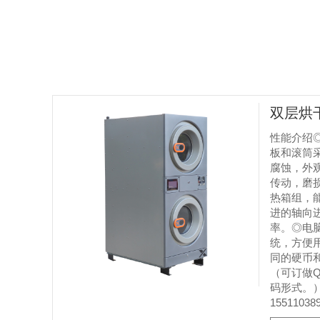
双层烘
性能介绍
板和滚筒
腐蚀，外
传动，磨
热箱组，
进的轴向
率。◎电
统，方便
同的硬币
（可订做
码形式。） 
15511038