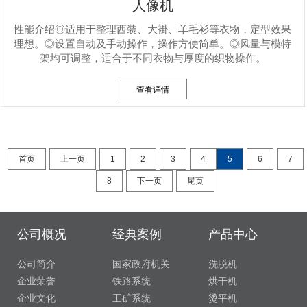
人像机
性能介绍◎适用于整理西装、大褂、羊毛衫等衣物，定型效果
理想。◎设置自动及手动操作，操作方便简单。◎风量与模特
架均可调整，适合于不同衣物与厚度的织物操作。
查看详情
首页
上一页
1
2
3
4
5
6
7
8
下一页
尾页
公司概况
经典案例
产品中心
公司简介
国家政府机关
洗脱机
企业荣誉
铁路系统
烘干机
企业文化
工矿系统
烫平机