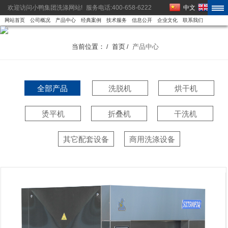
欢迎访问小鸭集团洗涤网站!
服务电话:400-658-6222
中文
EN
网站首页
公司概况
产品中心
经典案例
技术服务
信息公开
企业文化
联系我们
当前位置：
首页
产品中心
/
/
全部产品
洗脱机
烘干机
烫平机
折叠机
干洗机
其它配套设备
商用洗涤设备