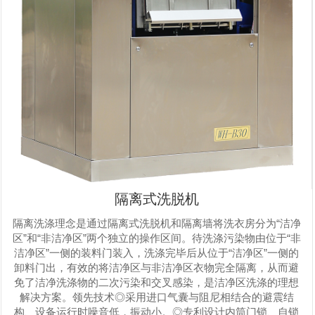
隔离式洗脱机
隔离洗涤理念是通过隔离式洗脱机和隔离墙将洗衣房分为“洁净
区”和“非洁净区”两个独立的操作区间。待洗涤污染物由位于“非
洁净区”一侧的装料门装入，洗涤完毕后从位于“洁净区”一侧的
卸料门出，有效的将洁净区与非洁净区衣物完全隔离，从而避
免了洁净洗涤物的二次污染和交叉感染，是洁净区洗涤的理想
解决方案。领先技术◎采用进口气囊与阻尼相结合的避震结
构、设备运行时噪音低，振动小。◎专利设计内筒门锁、自锁