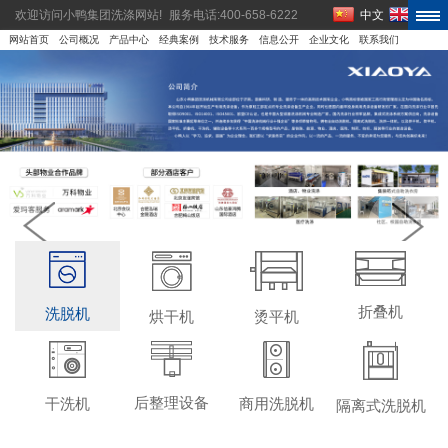
欢迎访问小鸭集团洗涤网站!
服务电话:400-658-6222
中文
EN
网站首页
公司概况
产品中心
经典案例
技术服务
信息公开
企业文化
联系我们
折叠机
洗脱机
烘干机
烫平机
隔离式洗脱机
燃气烘干机
槽式熨平机
折叠机
全自动洗脱机
洁净烘干机
烫平机
后整理设备
干洗机
商用洗脱机
隔离式洗脱机
自动烘干机
四氯乙烯干洗
送布机
双层烘干机