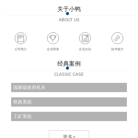
机
去渍台
下洗上烘一体
关于小鸭
石油干洗机
机
堆码机
ABOUT US
吸风烫台
水洗万能夹机
水洗领袖夹机
公司简介
企业荣誉
企业文化
技术能力
水洗菌型夹机
经典案例
干洗万能夹机
多功能烫台
CLASSIC CASE
人像机
国家级政府机关
铁路系统
工矿系统
更多+