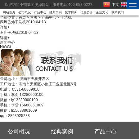
欢迎访问小鸭集团洗涤网站!
服务电话:400-658-6222
中文
EN
网站首页
公司概况
产品中心
经典案例
技术服务
信息公开
企业文化
联系我们
当前位置：
首页
>
首页
>
产品中心
>
干洗机
四氯乙烯干洗机
2019-04-13
详情+
石油干洗机
2019-04-13
详情+
新闻中心
NEWS
公司地址： 济南市天桥开发区
工厂地址：济南市天桥区小鲁庄工业园北区6号
电话： 0531-68809016
手机：李勇 13280000100
微信：ly13280000100
手机：李雪 15688861009
微信：li15688861009
qq：2893925288
公司概况
经典案例
产品中心