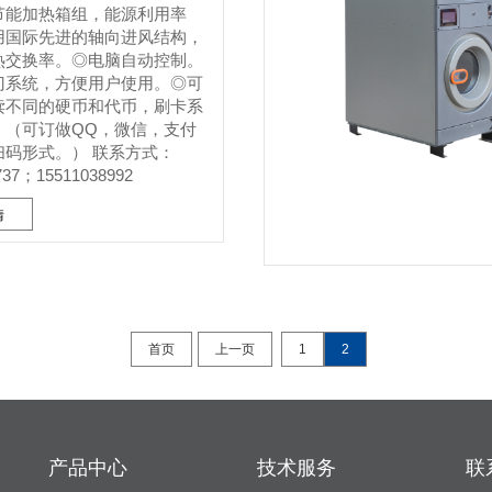
节能加热箱组，能源利用率
用国际先进的轴向进风结构，
热交换率。◎电脑自动控制。
门系统，方便用户使用。◎可
读不同的硬币和代币，刷卡系
。（可订做QQ，微信，支付
扫码形式。） 联系方式：
737；15511038992
情
首页
上一页
1
2
产品中心
技术服务
联