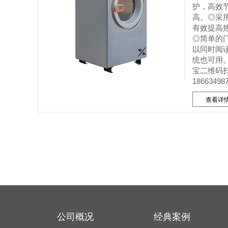
护，高效
高。◎采
有效提高
◎简单的
以同时阅
统也可用
宝二维码
18663498
查看详
公司概况
经典案例