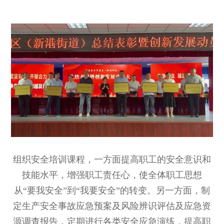
组织安全培训课程，一方面提高职工的安全意识和
技能水平，增强职工责任心，使全体职工思想
从“要我安全”到“我要安全”的转变。另一方面，制
定生产安全事故应急预案及风险辨识评估及应急资
源调查报告，定期进行各类安全应急演练，提高职