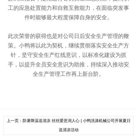
工的应急处置能力和自救互救能力，在面临突发事
件时能够最大程度保障自身的安全。
此次荣誉的获得也是对公司日后安全生产管理的鞭
策。小鸭将以此为契机，继续贯彻落实安全生产方
针，坚守安全生产红线意识，以标准化建设为抓
手，以提升全员安全意识为助推，持续深入推动安
全生产管理工作再上新台阶。
上一页：防暑降温送清凉 丝丝爱意润人心 | 小鸭洗涤机械公司开展夏日
送清凉活动