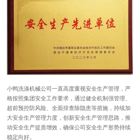
小鸭洗涤机械公司一直高度重视安全生产管理，严
格按照集团安全工作要求，通过健全机制强管理、
超前预控防风险、全面排查除隐患等措施，持续加
大安全生产管理力度，创新安全生产管理思路，推
动安全生产
提质增效，确保公司安全生产形势持续
稳定向好。