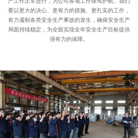
产工作正常进行，为公司各项工作保驾护航。我们
要以更大的决心、更有力的措施、更扎实的工作，
有力遏制各类安全生产事故的发生，确保安全生产
局面持续稳定，为全面实现全年安全生产目标提供
强有力的保障。