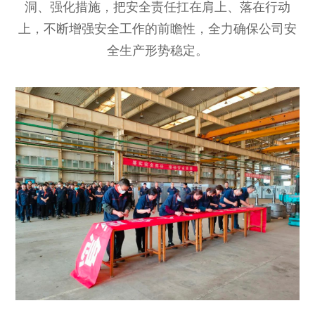
洞、强化措施，把安全责任扛在肩上、落在行动
上，不断增强安全工作的前瞻性，全力确保公司安
全生产形势稳定。