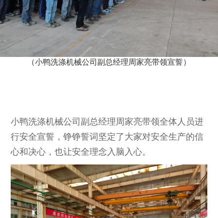
（小鸭洗涤机械公司副总经理周家亮带领宣誓）
小鸭洗涤机械公司副总经理周家亮带领全体人员进
行安全宣誓，铮铮誓词坚定了大家对安全生产的信
心和决心，也让安全理念入脑入心。