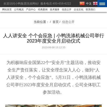
欢迎访问小鸭集团洗涤网站!
服务电话:400-658-6222
中文
EN
网站首页
公司概况
产品中心
经典案例
技术服务
信息公开
企业文化
联系我们
当前位置：
首页
信息公开
/
/
人人讲安全 个个会应急 | 小鸭洗涤机械公司举行
2023年度安全月启动仪式
2023-06-08 15:12:35
为积极响应全国第22个“安全月”主题活动，推动安
全生产责任落实，让安全理念深入人心，做到“人
人讲安全，个个会应急”。5月31日，小鸭洗涤机械
公司举行2023年度安全月启动仪式，公司全体职工
参加活动。