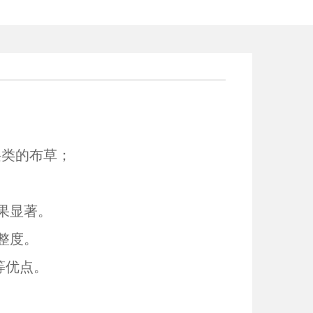
层类的布草；
果显著。
整度。
等优点。