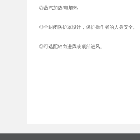
◎蒸汽加热/电加热
◎全封闭防护罩设计，保护操作者的人身安全。
◎可选配轴向进风或顶部进风。