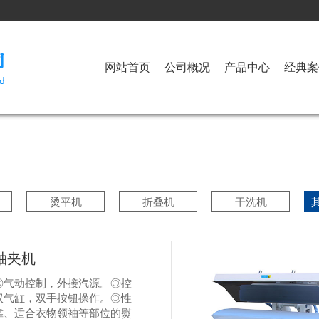
网站首页
公司概况
产品中心
经典案
烫平机
折叠机
干洗机
袖夹机
◎气动控制，外接汽源。◎控
双气缸，双手按钮操作。◎性
靠、适合衣物领袖等部位的熨