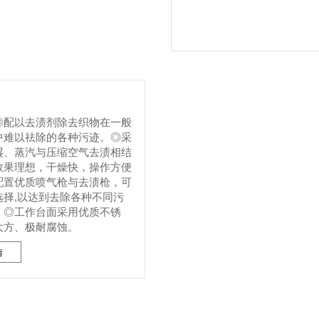
◎配以去渍剂除去织物在一般
中难以祛除的各种污迹。◎采
湿、蒸汽与压缩空气去渍相结
效果理想，干燥快，操作方便
配置优质喷气枪与去渍枪，可
选择,以达到去除各种不同污
。◎工作台面采用优质不锈
大方、极耐腐蚀。
情