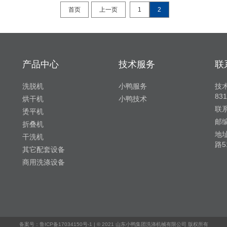
首页
上一页
1
2
产品中心
技术服务
联
洗脱机
小鸭服务
技术
83
烘干机
小鸭技术
联系
烫平机
邮编
折叠机
地
干洗机
路5
其它配套设备
商用洗涤设备
备案号：鲁ICP备17034150号-1
| © 2021 山东小鸭集团洗涤机械有限公司 版权所有