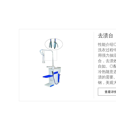
去渍台
性能介绍
洗衣过程
用强力抽
合，去渍
自如。◎
冷热随意
渍的需要
钢，美观
查看详