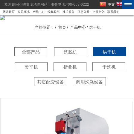
欢迎访问小鸭集团洗涤网站!
服务电话:400-658-6222
中文
EN
网站首页
公司概况
产品中心
经典案例
技术服务
信息公开
企业文化
联系我们
当前位置：
首页
产品中心
烘干机
/
/
/
全部产品
洗脱机
烘干机
烫平机
折叠机
干洗机
其它配套设备
商用洗涤设备